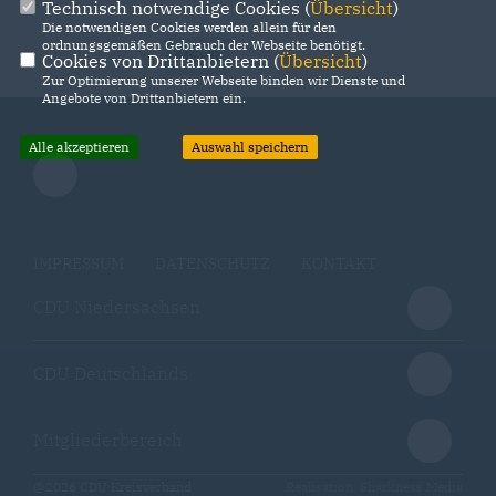
Technisch notwendige Cookies (
Übersicht
)
Die notwendigen Cookies werden allein für den
ordnungsgemäßen Gebrauch der Webseite benötigt.
MEHR
Cookies von Drittanbietern (
Übersicht
)
Zur Optimierung unserer Webseite binden wir Dienste und
Angebote von Drittanbietern ein.
Alle akzeptieren
Auswahl speichern
IMPRESSUM
DATENSCHUTZ
KONTAKT
CDU Niedersachsen
CDU Deutschlands
Mitgliederbereich
@2026 CDU Kreisverband
Realisation: Sharkness Media