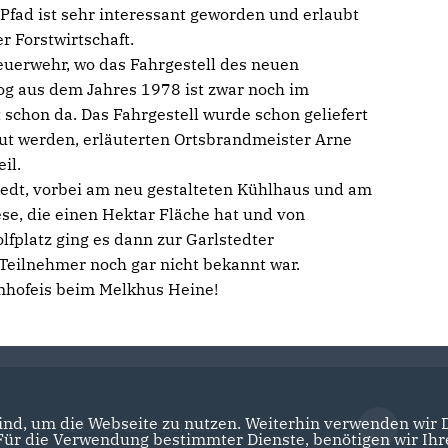
Pfad ist sehr interessant geworden und erlaubt
r Forstwirtschaft.
euerwehr, wo das Fahrgestell des neuen
g aus dem Jahres 1978 ist zwar noch im
t schon da. Das Fahrgestell wurde schon geliefert
ut werden, erläuterten Ortsbrandmeister Arne
il.
tedt, vorbei am neu gestalteten Kühlhaus und am
ese, die einen Hektar Fläche hat und von
fplatz ging es dann zur Garlstedter
 Teilnehmer noch gar nicht bekannt war.
nhofeis beim Melkhus Heine!
nd, um die Webseite zu nutzen. Weiterhin verwenden wir Di
CDU Niedersachsen
r die Verwendung bestimmter Dienste, benötigen wir Ihre 