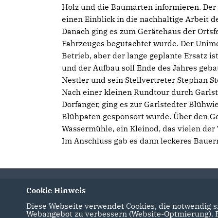
Holz und die Baumarten informieren. Der 
einen Einblick in die nachhaltige Arbeit de
Danach ging es zum Gerätehaus der Ortsf
Fahrzeuges begutachtet wurde. Der Unimo
Betrieb, aber der lange geplante Ersatz is
und der Aufbau soll Ende des Jahres geba
Nestler und sein Stellvertreter Stephan Ste
Nach einer kleinen Rundtour durch Garls
Dorfanger, ging es zur Garlstedter Blühwi
Blühpaten gesponsort wurde. Über den Gol
Wassermühle, ein Kleinod, das vielen der
Im Anschluss gab es dann leckeres Bauer
Cookie Hinweis
Diese Webseite verwendet Cookies, die notwendig si
Webangebot zu verbessern (Website-Optmierung). Fü